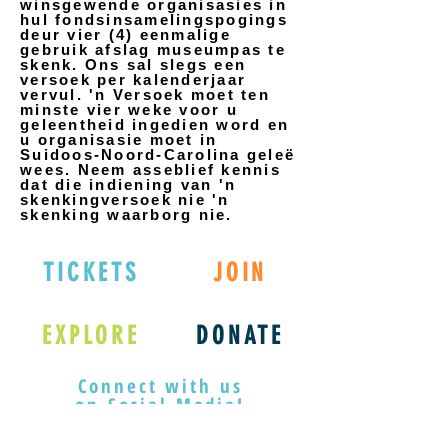
winsgewende organisasies in
hul fondsinsamelingspogings
deur vier (4) eenmalige
gebruik afslag museumpas te
skenk. Ons sal slegs een
versoek per kalenderjaar
vervul. 'n Versoek moet ten
minste vier weke voor u
geleentheid ingedien word en
u organisasie moet in
Suidoos-Noord-Carolina geleë
wees. Neem asseblief kennis
dat die indiening van 'n
skenkingversoek nie 'n
skenking waarborg nie.
TICKETS
JOIN
EXPLORE
DONATE
Connect with us
on Social Media!