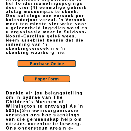
hul fondsinsamelingspogings
deur vier (4) eenmalige gebruik
afslag museumpas te skenk.
Ons sal slegs een versoek per
kalenderjaar vervul. 'n Versoek
moet ten minste vier weke voor
u geleentheid ingedien word en
u organisasie moet in Suidoos-
Noord-Carolina geleë wees.
Neem asseblief kennis dat die
indiening van 'n
skenkingversoek nie 'n
skenking waarborg nie.
Purchase Online
Paper Form
Dankie vir jou belangstelling
om 'n bydrae van The
Children's Museum of
Wilmington te ontvang! As 'n
501(c)3-niewinsorganisasie
verstaan ons hoe skenkings
van die gemeenskap help om
missies vorentoe te beweeg.
Ons ondersteun area nie-