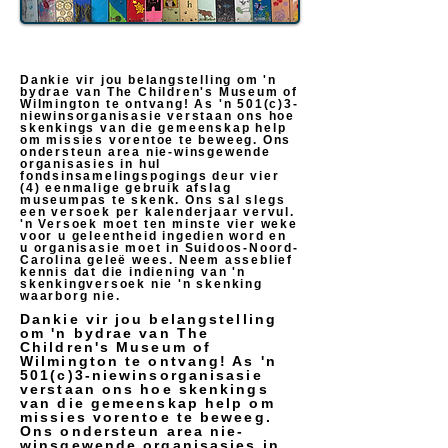
Dankie vir jou belangstelling om 'n
bydrae van The Children's Museum of
Wilmington te ontvang! As 'n 501(c)3-
niewinsorganisasie verstaan ons hoe
skenkings van die gemeenskap help
om missies vorentoe te beweeg. Ons
ondersteun area nie-winsgewende
organisasies in hul
fondsinsamelingspogings deur vier
(4) eenmalige gebruik afslag
museumpas te skenk. Ons sal slegs
een versoek per kalenderjaar vervul.
'n Versoek moet ten minste vier weke
voor u geleentheid ingedien word en
u organisasie moet in Suidoos-Noord-
Carolina geleë wees. Neem asseblief
kennis dat die indiening van 'n
skenkingversoek nie 'n skenking
waarborg nie.
Dankie vir jou belangstelling
om 'n bydrae van The
Children's Museum of
Wilmington te ontvang! As 'n
501(c)3-niewinsorganisasie
verstaan ons hoe skenkings
van die gemeenskap help om
missies vorentoe te beweeg.
Ons ondersteun area nie-
winsgewende organisasies in