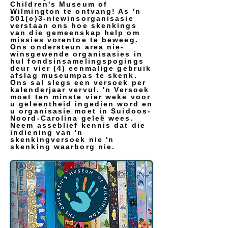
Children's Museum of
Wilmington te ontvang! As 'n
501(c)3-niewinsorganisasie
verstaan ons hoe skenkings
van die gemeenskap help om
missies vorentoe te beweeg.
Ons ondersteun area nie-
winsgewende organisasies in
hul fondsinsamelingspogings
deur vier (4) eenmalige gebruik
afslag museumpas te skenk.
Ons sal slegs een versoek per
kalenderjaar vervul. 'n Versoek
moet ten minste vier weke voor
u geleentheid ingedien word en
u organisasie moet in Suidoos-
Noord-Carolina geleë wees.
Neem asseblief kennis dat die
indiening van 'n
skenkingversoek nie 'n
skenking waarborg nie.